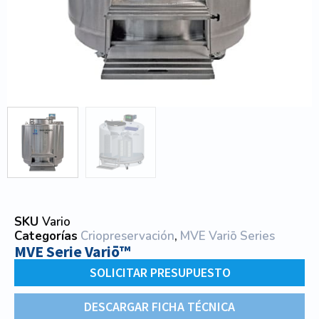
SKU
Vario
Categorías
Criopreservación
,
MVE Variō Series
MVE Serie Variō™
SOLICITAR PRESUPUESTO
DESCARGAR FICHA TÉCNICA